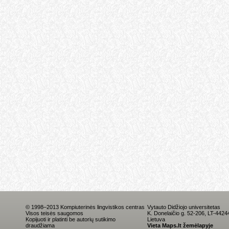
© 1998–2013 Kompiuterinės lingvistikos centras
Vytauto Didžiojo universitetas
Visos teisės saugomos
K. Donelaičio g. 52-206, LT-442
Kopijuoti ir platinti be autorių sutikimo
Lietuva
draudžiama
Vieta Maps.lt žemėlapyje