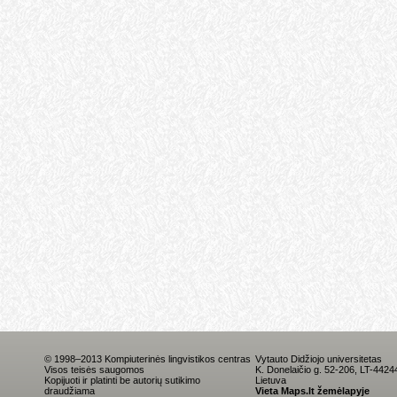
© 1998–2013 Kompiuterinės lingvistikos centras
Vytauto Didžiojo universitetas
Visos teisės saugomos
K. Donelaičio g. 52-206, LT-442
Kopijuoti ir platinti be autorių sutikimo
Lietuva
draudžiama
Vieta Maps.lt žemėlapyje