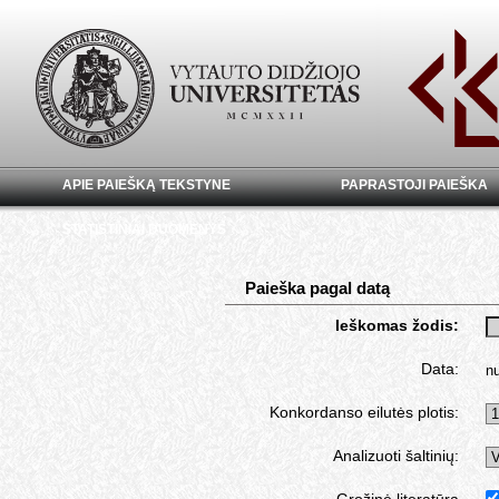
APIE PAIEŠKĄ TEKSTYNE
PAPRASTOJI PAIEŠKA
STATISTINIAI DUOMENYS
Paieška pagal datą
Ieškomas žodis:
Data:
n
Konkordanso eilutės plotis:
Analizuoti šaltinių: