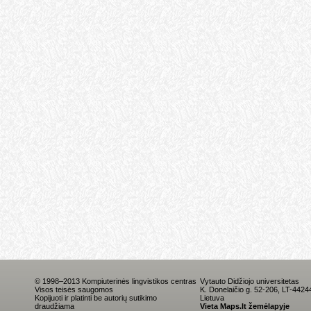
© 1998–2013 Kompiuterinės lingvistikos centras
Vytauto Didžiojo universitetas
Visos teisės saugomos
K. Donelaičio g. 52-206, LT-442
Kopijuoti ir platinti be autorių sutikimo
Lietuva
draudžiama
Vieta Maps.lt žemėlapyje