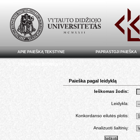
APIE PAIEŠKĄ TEKSTYNE
PAPRASTOJI PAIEŠKA
STATISTINIAI DUOMENYS
Paieška pagal leidyklą
Ieškomas žodis:
Leidykla:
Konkordanso eilutės plotis:
Analizuoti šaltinių: